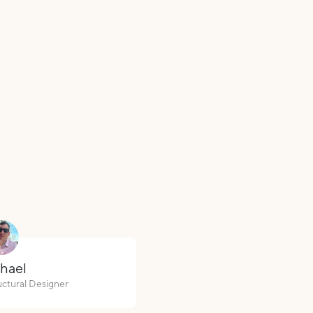
hael
uctural Designer