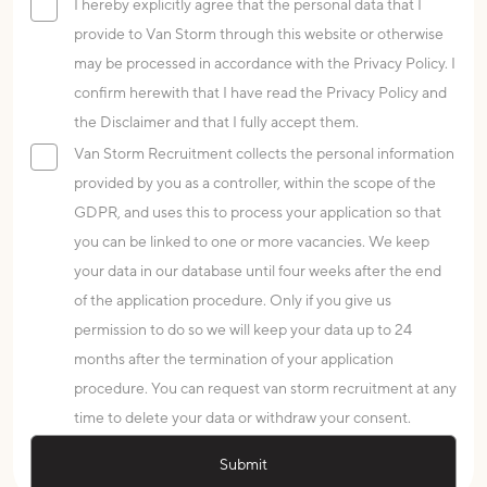
I hereby explicitly agree that the personal data that I
provide to Van Storm through this website or otherwise
may be processed in accordance with the Privacy Policy. I
confirm herewith that I have read the Privacy Policy and
the Disclaimer and that I fully accept them.
Van Storm Recruitment collects the personal information
provided by you as a controller, within the scope of the
GDPR, and uses this to process your application so that
you can be linked to one or more vacancies. We keep
your data in our database until four weeks after the end
of the application procedure. Only if you give us
permission to do so we will keep your data up to 24
months after the termination of your application
procedure. You can request van storm recruitment at any
time to delete your data or withdraw your consent.