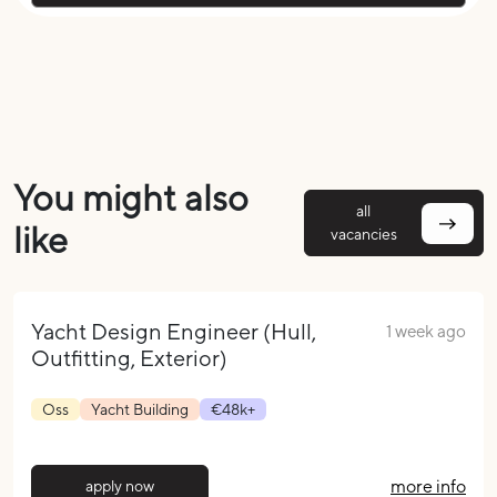
You might also
all
like
vacancies
Yacht Design Engineer (Hull,
1 week ago
Outfitting, Exterior)
Oss
Yacht Building
€48k+
more info
apply now