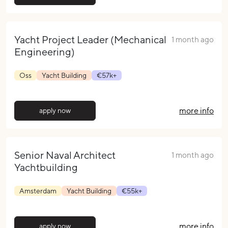
Yacht Project Leader (Mechanical
1 month ago
Engineering)
Oss
Yacht Building
€57k+
more info
apply now
Senior Naval Architect
1 month ago
Yachtbuilding
Amsterdam
Yacht Building
€55k+
more info
apply now