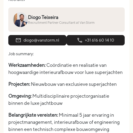
Diogo Teixeira
Recruitment Partner Consultant at Van Storm
diogo@vanstorm.nl
+31 616 60 14 10
Job summary:
Werkzaamheden:
Coördinatie en realisatie van
hoogwaardige interieurafbouw voor luxe superjachten
Projecten:
Nieuwbouw van exclusieve superjachten
Omgeving:
Multidisciplinaire projectorganisatie
binnen de luxe jachtbouw
Belangrijkste vereisten:
Minimaal 5 jaar ervaring in
projectmanagement, interieurafbouw of engineering
binnen een technisch complexe bouwomgeving