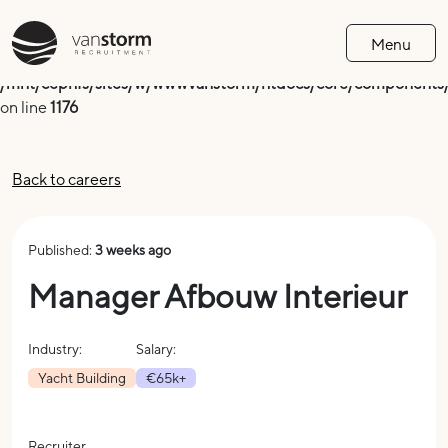
Deprecated
: trim(): Passing null to parameter #1 ($string) of
Menu
type string is deprecated in
/mnt/cephfs/sites/w/wwwvanstorm/htdocs/core/components/v
on line
1176
Back to careers
Published:
3 weeks ago
Manager Afbouw Interieur
Industry:
Salary:
Yacht Building
€65k+
Recruiter